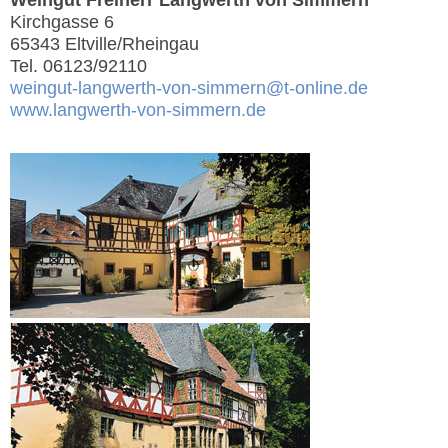
Weingut Freiherr Langwerth von Simmern
Kirchgasse 6
65343 Eltville/Rheingau
Tel. 06123/92110
weingut-langwerth-von-simmern@t-online.de
www.langwerth-von-simmern.de