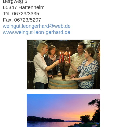
Bergweg 5
65347 Hattenheim
Tel. 06723/3335
Fax: 06723/5207
weingut.leongerhard@web.de
www.weingut-leon-gerhard.de